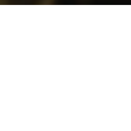
VUL DIT FORMULIER IN
ALSTUBLIEFT
Bedankt voor uw interesse in ons project! We zijn
toegewijd aan het creëren van een platform voor
individuen die welzijn zoeken en voor aanbieders van
hoogwaardige welzijnsoplossingen om een positieve
impact op onze wereld te hebben. Nadat uw aanvraag is
ontvangen, zullen we binnenkort contact met u opnemen
om de volgende stappen te bespreken.