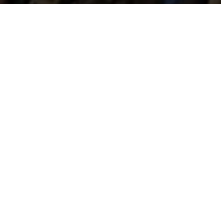
De Essentie van PremaNature
PremaNature is
opgericht door een groep bewuste zielen
uit Europa, Nepal en India, die geloven in de kracht van
de natuur en haar positieve invloed op ons welzijn. Ze
hadden genoeg van de talloze producten op de markt die
winstmarges belangrijker vinden dan authenticiteit en
eerlijke communicatie met klanten.
We streven ernaar om
je geest en ziel vooruit te helpen
door de kracht van natuurlijke producten
. Ons merk