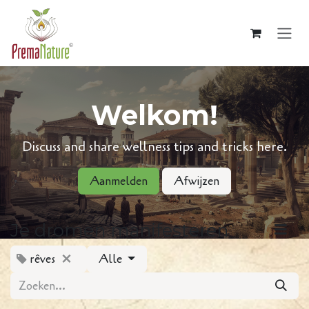
Overslaan naar inhoud
Welkom!
Discuss and share wellness tips and tricks here.
Aanmelden
Afwijzen
Je dromen manifesteren
rêves
Alle