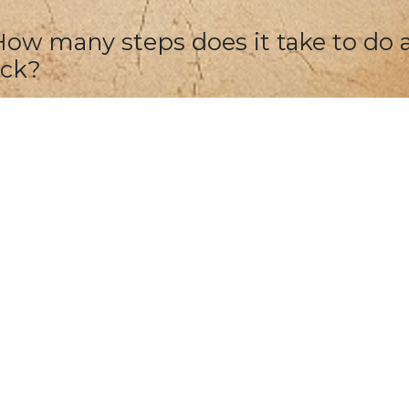
How many steps does it take to do a
ick?
6