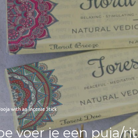
ooja with an Incense Stick
Ho