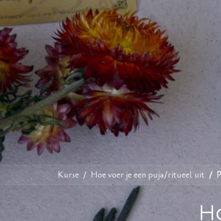
Kurse
Hoe voer je een puja/ritueel uit
P