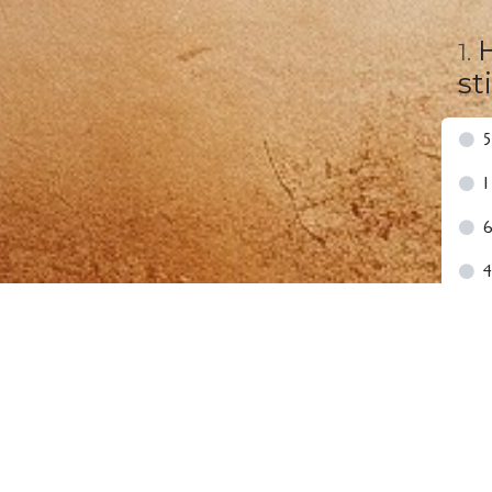
1
.
st
5
1
4