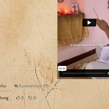
nfos
Kommentare (
0
)
tung
0
0