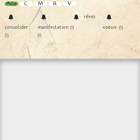
Alle
C
M
R
V
rêves
consolider
manifestation
voeux
(1)
(1)
(1)
(1)